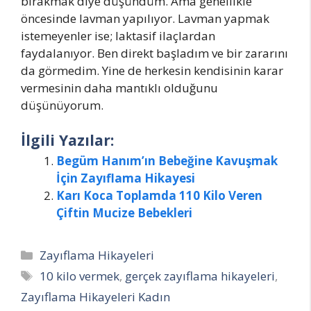
bırakmak diye düşündüm. Ama genellikle
öncesinde lavman yapılıyor. Lavman yapmak
istemeyenler ise; laktasif ilaçlardan
faydalanıyor. Ben direkt başladım ve bir zararını
da görmedim. Yine de herkesin kendisinin karar
vermesinin daha mantıklı olduğunu
düşünüyorum.
İlgili Yazılar:
Begüm Hanım’ın Bebeğine Kavuşmak
İçin Zayıflama Hikayesi
Karı Koca Toplamda 110 Kilo Veren
Çiftin Mucize Bebekleri
Kategoriler
Zayıflama Hikayeleri
Etiketler
10 kilo vermek
,
gerçek zayıflama hikayeleri
,
Zayıflama Hikayeleri Kadın