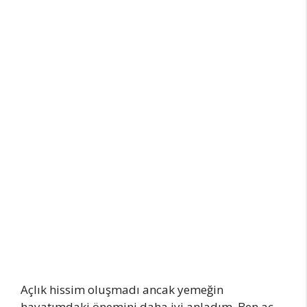
Açlık hissim oluşmadı ancak yemeğin
hayatımdaki önemini daha iyi anladım. Ben aç