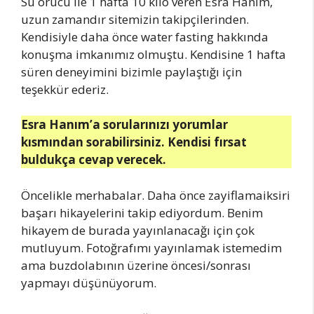
Su orucu ile 1 hafta 10 kilo veren Esra Hanım,
uzun zamandır sitemizin takipçilerinden.
Kendisiyle daha önce water fasting hakkında
konuşma imkanımız olmuştu. Kendisine 1 hafta
süren deneyimini bizimle paylaştığı için
teşekkür ederiz.
Esra Hanım’a sorularınızı yorumlar
kısmından sorabilirsiniz. Kendisi fırsat
buldukça cevap verecek.
Öncelikle merhabalar. Daha önce zayiflamaiksiri
başarı hikayelerini takip ediyordum. Benim
hikayem de burada yayınlanacağı için çok
mutluyum. Fotoğrafımı yayınlamak istemedim
ama buzdolabının üzerine öncesi/sonrası
yapmayı düşünüyorum.