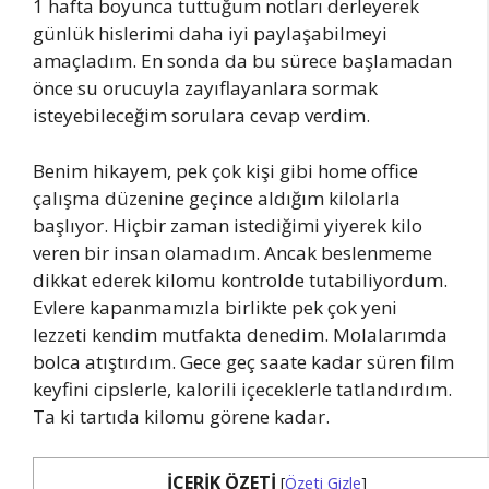
1 hafta boyunca tuttuğum notları derleyerek
günlük hislerimi daha iyi paylaşabilmeyi
amaçladım. En sonda da bu sürece başlamadan
önce su orucuyla zayıflayanlara sormak
isteyebileceğim sorulara cevap verdim.
Benim hikayem, pek çok kişi gibi home office
çalışma düzenine geçince aldığım kilolarla
başlıyor. Hiçbir zaman istediğimi yiyerek kilo
veren bir insan olamadım. Ancak beslenmeme
dikkat ederek kilomu kontrolde tutabiliyordum.
Evlere kapanmamızla birlikte pek çok yeni
lezzeti kendim mutfakta denedim. Molalarımda
bolca atıştırdım. Gece geç saate kadar süren film
keyfini cipslerle, kalorili içeceklerle tatlandırdım.
Ta ki tartıda kilomu görene kadar.
İÇERİK ÖZETİ
[
Özeti Gizle
]